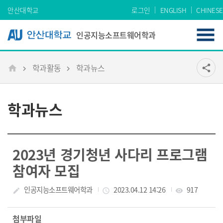
Skip Menu
안산대학교
로그인
ENGLISH
CHINESE
인공지능소프트웨어학과
학과활동
학과뉴스
공유
share
메인
학과뉴스
2023년 경기청년 사다리 프로그램
참여자 모집
작성자
인공지능소프트웨어학과
작성일
2023.04.12 14:26
조회수
917
create
access_time
visibility
첨부파일