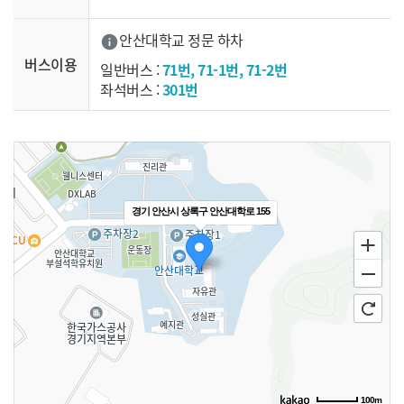
안산대학교 정문 하차
info
버스이용
일반버스 :
71번, 71-1번, 71-2번
좌석버스 :
301번
경기 안산시 상록구 안산대학로 155
100m