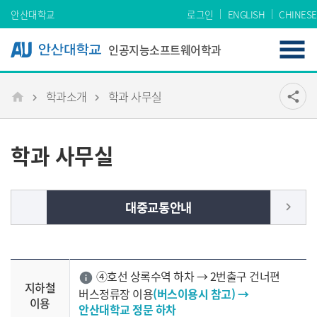
Skip Menu
안산대학교
로그인
ENGLISH
CHINESE
인공지능소프트웨어학과
학과소개
학과 사무실
공유
share
메인
학과 사무실
대중교통안내
keyboard_arrow_right
④호선 상록수역 하차 → 2번출구 건너편
info
지하철
버스정류장 이용
(버스이용시 참고) →
이용
안산대학교 정문 하차