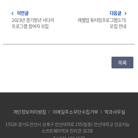
이전글
다음글
navigate_before
navigate_next
2023년 경기청년 사다리
레벨업 튜터링프로그램(1기)
프로그램 참여자 모집
모집 안내
목록
개인정보처리방침
이메일주소무단수집거부
학과사무실
15328 경기도안산시 상록구 안산대학로 155(일동) 안산대학교 인공지능
소프트웨어학과 진리관 323호