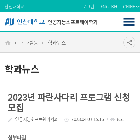
Skip Menu
안산대학교
로그인
ENGLISH
CHINESE
인공지능소프트웨어학과
학과활동
학과뉴스
공유
share
메인
학과뉴스
2023년 파란사다리 프로그램 신청
모집
작성자
인공지능소프트웨어학과
작성일
2023.04.07 15:16
조회수
851
create
access_time
visibility
첨부파일