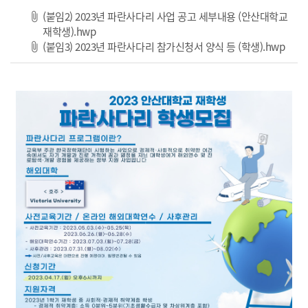
(붙임2) 2023년 파란사다리 사업 공고 세부내용 (안산대학교
파일 다운로드
재학생).hwp
파일
(붙임3) 2023년 파란사다리 참가신청서 양식 등 (학생).hwp