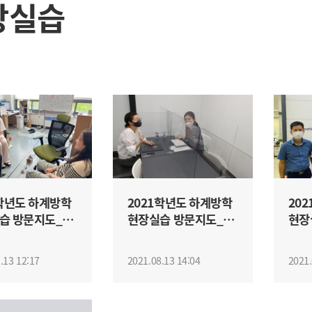
장실습
4학년도 하계방학
2021학년도 하계방학
20
습 방문지도_정
현장실습 방문지도_정
현장
수님
민영교수님
규
.13 12:17
2021.08.13 14:04
2021.