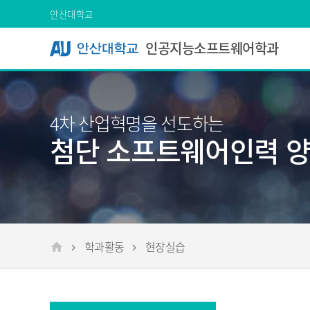
Skip Menu
안산대학교
인공지능소프트웨어학과
4차 산업혁명을 선도하는
첨단 소프트웨어인력 
학과활동
현장실습
메인