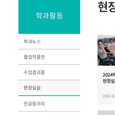
현
학과활동
학과뉴스
졸업작품전
수업결과물
202
현장실
민영교
현장실습
2024.11
전공동아리