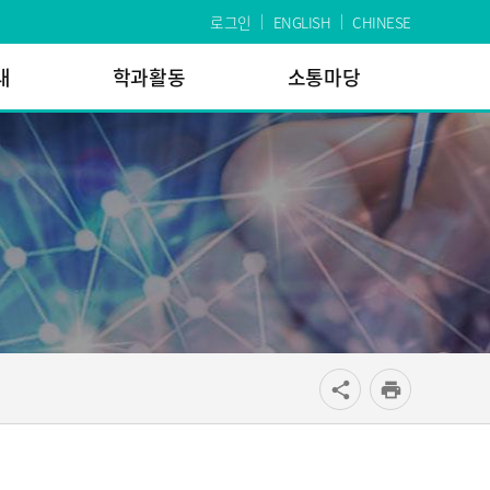
로그인
ENGLISH
CHINESE
내
학과활동
소통마당
공유
share
print