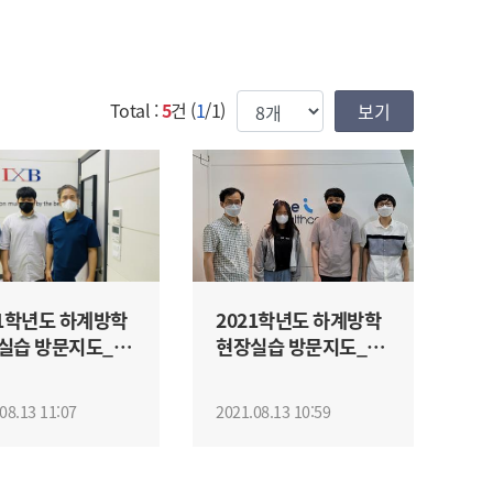
한번에 보여질 게시물 갯수
Total :
5
건 (
1
/1)
21학년도 하계방학
2021학년도 하계방학
실습 방문지도_김
현장실습 방문지도_김
태교수님
덕령교수님
08.13 11:07
2021.08.13 10:59