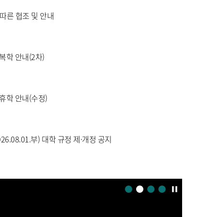
따른 협조 및 안내
복학 안내(2차)
 휴학 안내(수정)
26.08.01.부) 대학 규정 제·개정 공지
pause
1
2
3
4