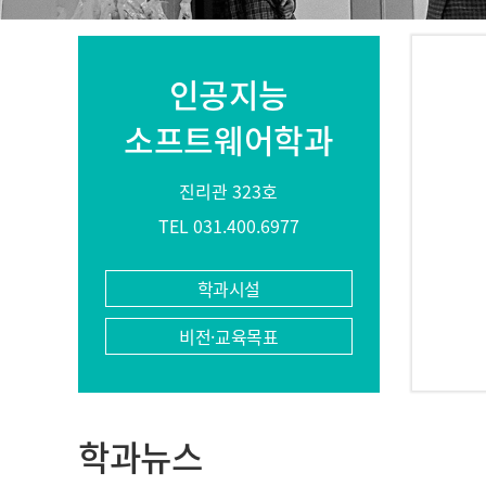
퀵메뉴
인공지능
소프트웨어학과
진리관 323호
TEL 031.400.6977
학과시설
비전·교육목표
학과뉴스