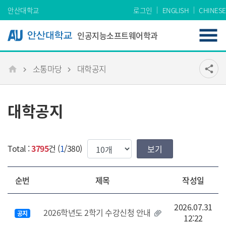
Skip Menu
안산대학교
로그인
ENGLISH
CHINESE
인공지능소프트웨어학과
소통마당
대학공지
공유
share
메인
대학공지
한번에 보여질 게시물 갯수
Total :
3795
건 (
1
/380)
순번
제목
작성일
2026.07.31
2026학년도 2학기 수강신청 안내
공지
12:22