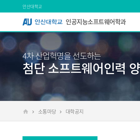
Skip Menu
안산대학교
인공지능소프트웨어학과
4차 산업혁명을 선도하는
첨단 소프트웨어인력 
소통마당
대학공지
메인