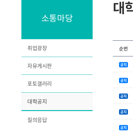
대
소통마당
취업광장
순번
자유게시판
공지
공지
포토갤러리
공지
대학공지
공지
질의응답
공지