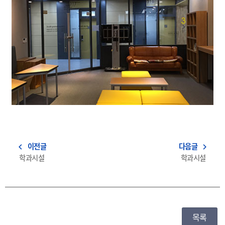
이전글
다음글
navigate_before
navigate_next
학과시설
학과시설
목록