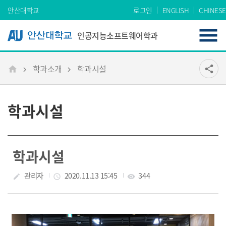
Skip Menu
안산대학교
로그인
ENGLISH
CHINESE
인공지능소프트웨어학과
학과소개
학과시설
공유
share
메인
학과시설
학과시설
작성자
관리자
작성일
2020.11.13 15:45
조회수
344
create
access_time
visibility