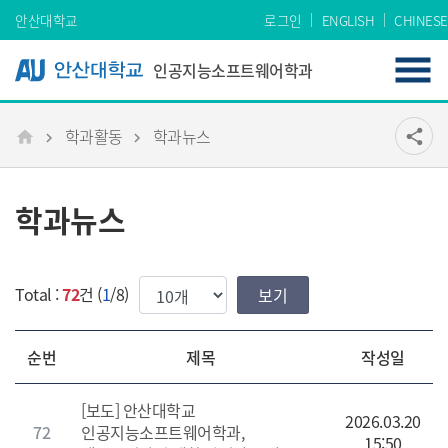
Skip Menu
안산대학교
로그인
ENGLISH
CHINESE
인공지능소프트웨어학과
학과활동
학과뉴스
공유
share
메인
학과뉴스
한번에 보여질 게시물 갯수
Total :
72
건 (
1
/8)
순번
제목
작성일
[보도] 안산대학교
2026.03.20
72
인공지능소프트웨어학과,
15:50