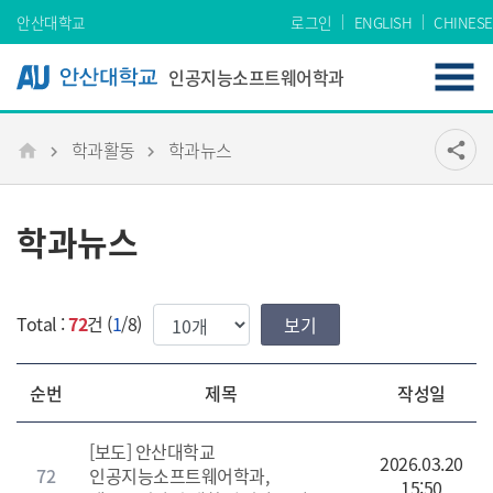
Skip Menu
안산대학교
로그인
ENGLISH
CHINESE
인공지능소프트웨어학과
학과활동
학과뉴스
공유
share
메인
학과뉴스
한번에 보여질 게시물 갯수
Total :
72
건 (
1
/8)
순번
제목
작성일
[보도] 안산대학교
2026.03.20
72
인공지능소프트웨어학과,
15:50